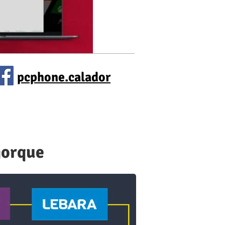
pcphone.calador
jorque