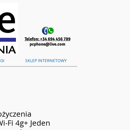
Telefon: +34 694 456 789
pcphone@live.com
GI
SKLEP INTERNETOWY
ożyczenia
Wi-Fi 4g+ Jeden