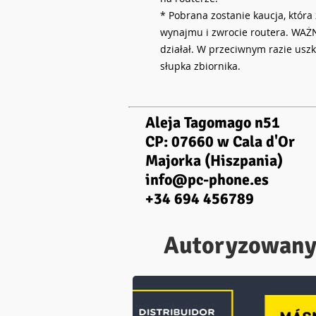
* Pobrana zostanie kaucja, któr
wynajmu i zwrocie routera. WAŻNE
działał. W przeciwnym razie usz
słupka zbiornika.
Aleja Tagomago n51
CP: 07660 w Cala d'Or
Majorka (Hiszpania)
info@pc-phone.es
+34 694 456789
Autoryzowany 