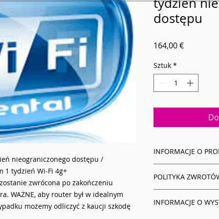
tydzień ni
dostępu
Cena
164,00 €
Sztuk
*
Do
INFORMACJE O PRO
ień nieograniczonego dostępu /
Jestem opisem prod
 1 tydzień Wi-Fi 4g+
POLITYKA ZWROTÓ
aby dodać szczegół
a zostanie zwrócona po zakończeniu
produktu, a także i
ra. WAŻNE, aby router był w idealnym
Jestem polityki zwro
materiałów, pielęgna
INFORMACJE O WYS
aby wyjaśnić swoim k
wypadku możemy odliczyć z kaucji szkodę
idealne miejsce, aby
zadowoleni z zakupu